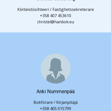
Kiinteistösihteeri / Fastighetssekreterare
+358 407 453610
christel@hanbok.eu
Anki Nummenpää
Bokförare / Kirjanpitäjä
+358 405 015799