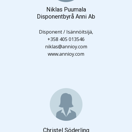
Niklas Puumala
Disponentbyrå Anni Ab
Disponent / Isännöitsijä,
+358 405 013546
niklas@annioy.com
www.annioy.com
Christel Söderling